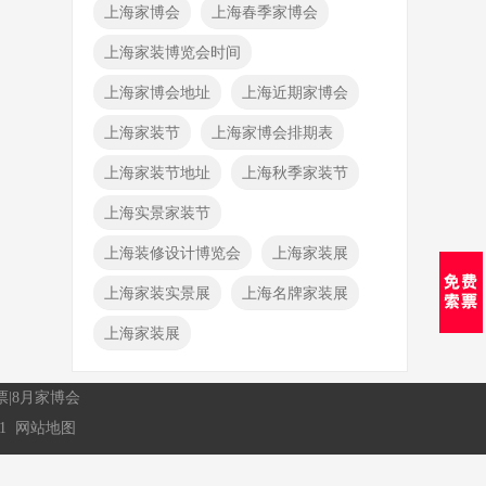
上海家博会
上海春季家博会
上海家装博览会时间
上海家博会地址
上海近期家博会
上海家装节
上海家博会排期表
上海家装节地址
上海秋季家装节
上海实景家装节
上海装修设计博览会
上海家装展
上海家装实景展
上海名牌家装展
上海家装展
|8月家博会
1
网站地图