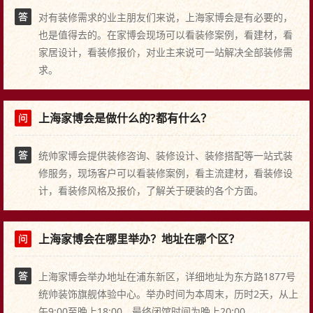
对有装修需求的业主朋友们来说，上海家博会是有必要的，
也是值得去的。在家博会现场可以看装修案例，看建材，看
家居设计，看装修报价，对业主来说可一站解决全部装修需
求。
上海家博会是做什么的?都有什么？
统帅家博会提供装修咨询、装修设计、装修搭配等一站式装
修服务，现场客户可以看装修案例，看主流建材，看装修设
计，看装修风格及报价，了解关于硬装的各个方面。
上海家博会在哪里举办？地址在哪个区？
上海家博会举办地址在浦东新区，详细地址为东方路1877号
统帅装饰旗舰体验中心。举办时间为本周末，历时2天，从上
午9:00至晚上18:00，最终闭馆时间为晚上20:00。