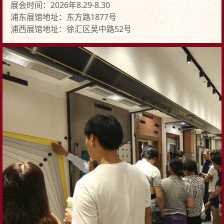
展会时间：2026年8.29-8.30
浦东展馆地址：东方路1877号
浦西展馆地址：徐汇区吴中路52号