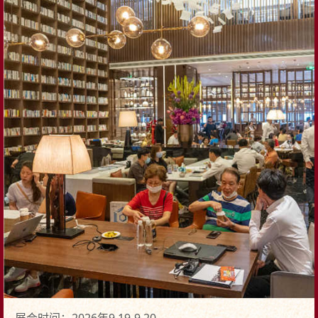
展会时间：2026年9.19-9.20