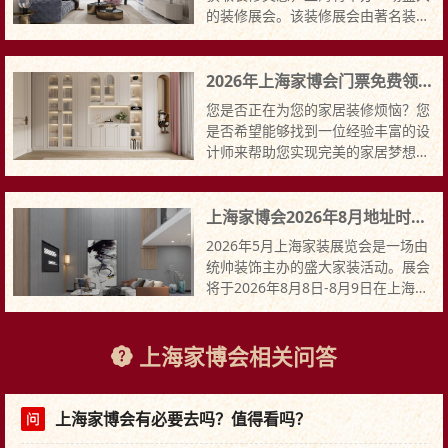
自己的家居装饰方案。
的装修展会。该装修展会由著名装修
公司统帅装饰主办。于2026年8月8
日-8月9日在东方路1877号隆重举
行，下面，将为您介绍该装修展会的
2026年上海家博会门票免费领取攻略
时间、地址以及详细信息。
您是否正在为您的家居装修烦恼？您
是否希望能够找到一位经验丰富的设
计师来帮助您实现完美的家居梦想？
由统帅装饰主办的家博会将于2026年
8月8日-8月9日在东方路1877号举
行。这次展会汇集了超过300位资深
上海家博会2026年8月地址时间表及门票预约
设计师和50多位家装工程师的悉心参
2026年5月上海家装展览会是一场由
与，为您带来前所未有的家居装修体
统帅装饰主办的盛大家装活动。展会
验。
将于2026年8月8日-8月9日在上海市
东方路1877号举行。这是一个汇聚了
家装行业精英和专家的盛会。为您提
供了与专业设计师和工程师交流的平
上海家博会相关问答
台，同时也让您亲身体验到最新的设
计技术和创意。
上海家博会有必要去吗？值得看吗？