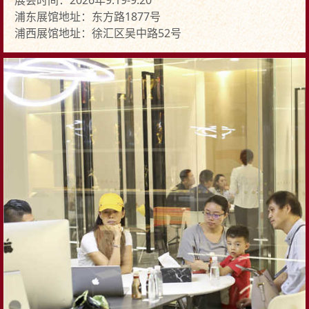
浦东展馆地址：东方路1877号
浦西展馆地址：徐汇区吴中路52号