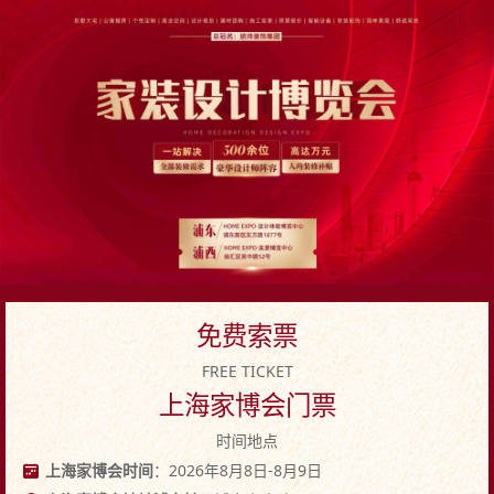
免费索票
FREE TICKET
上海家博会门票
时间地点
上海家博会时间
：2026年8月8日-8月9日