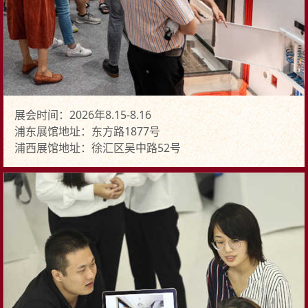
展会时间：2026年8.15-8.16
浦东展馆地址：东方路1877号
浦西展馆地址：徐汇区吴中路52号