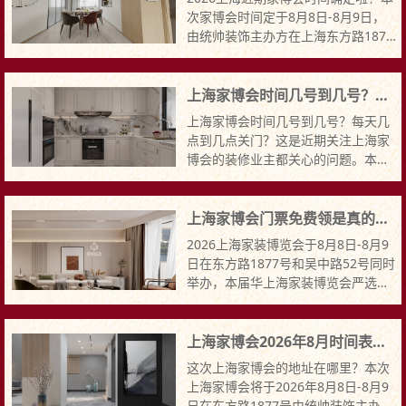
能享受独家免费停车等福利！
次家博会时间定于8月8日-8月9日，
由统帅装饰主办方在上海东方路1877
号和吴中路52号同时举办，这次展会
将装修设计、施工工艺、卫浴陶瓷、
地板门窗、橱柜厨电、油漆涂料、灯
上海家博会时间几号到几号？每天几点到几点关门？
饰吊顶、舒适系统等整个装修采购链
上海家博会时间几号到几号？每天几
融为一体，共同打造一个超大型的一
点到几点关门？这是近期关注上海家
站式家装服务平台。
博会的装修业主都关心的问题。本次
上海家博会的开展时间是8月8日-8月
9日，每天入馆时间为早九点至下午6
点，最终闭馆时间为晚8点。现场特别
上海家博会门票免费领是真的吗？附门票领取攻略
开设场景化装修体验馆，涵盖设计、
2026上海家装博览会于8月8日-8月9
施工、建材、软装、智能系统、园林
日在东方路1877号和吴中路52号同时
等实景展示，为逛展用户提供一站式
举办，本届华上海家装博览会严选多
装修解决方案。
家参展品牌现场涵盖：家装、家居、
建材灯饰、等所有装修所需商品，下
面为上海家装业主介绍一下2026年上
上海家博会2026年8月时间表地址
海家装博览会举办时间、地点、展会
这次上海家博会的地址在哪里？本次
福利等信息。
上海家博会将于2026年8月8日-8月9
日在东方路1877号由统帅装饰主办这