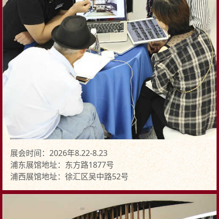
展会时间：2026年8.22-8.23
浦东展馆地址：东方路1877号
浦西展馆地址：徐汇区吴中路52号