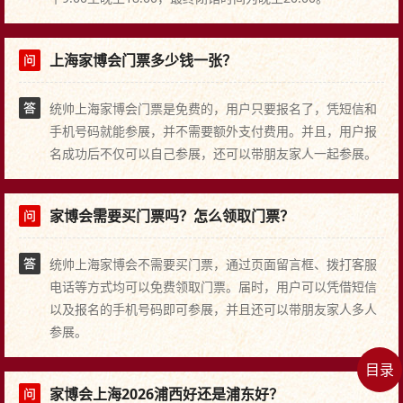
上海家博会门票多少钱一张？
统帅上海家博会门票是免费的，用户只要报名了，凭短信和
手机号码就能参展，并不需要额外支付费用。并且，用户报
名成功后不仅可以自己参展，还可以带朋友家人一起参展。
家博会需要买门票吗？怎么领取门票？
统帅上海家博会不需要买门票，通过页面留言框、拨打客服
电话等方式均可以免费领取门票。届时，用户可以凭借短信
以及报名的手机号码即可参展，并且还可以带朋友家人多人
回
参展。
到
上
目录
顶
海
上
家博会上海2026浦西好还是浦东好？
部
家
海
上