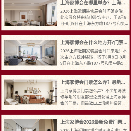
觉盛宴。为您呈现2026全新家装行
上海家博会在哪里举办？上海家博会地址查询
情。
2026上海近期装修展会时间确定啦，
此次展会将由统帅装饰主办，于8月8
日-8月9日在上海东方路1877号和吴
中路52号同时举办！现场由300多位
资深设计师坐镇，一对一为业主装修
问题答疑解惑。
上海家博会在什么地方开?门票怎么预约？
2026上海近期家装展会时间来啦！本
次主办方统帅装饰，将于8月8日-8月
9日在上海东方路1877号和吴中路52
号同时举办！准备做房屋装修的业主
不要错过今年为数不多的家博会场次
啦，此次家装展为您呈现最新家装行
上海家博会门票怎么弄？最新免费门票领取入口来啦！
情及解决您的装修难题。
上海家博会门票怎么弄？不少想薅装
修羊毛的朋友都想免费获得上海家博
会的门票，而最近由上海统帅装饰集
团主办的家博会也开放了限时免费领
门票的活动，只需在本网站留言框留
下您的联系方式，系统将自动发放电
上海家博会2026最新免费门票领取攻略
子票。门票不仅是展会的通行证，还
2026上海近期家博会时间确定啦！本