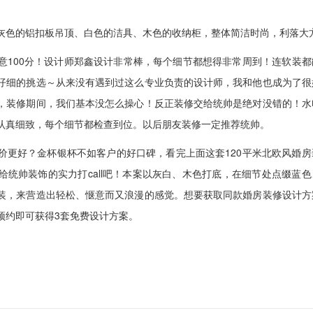
色的铝扣板吊顶、白色的洁具、木色的收纳柜，整体简洁时尚，利落大
意100分！设计师郑鑫设计非常棒，每个细节都想得非常周到！连软装都
仔细的挑选～从来没有遇到过这么专业负责的设计师，我和他也成为了很
，装修期间，我们基本没怎么操心！反正装修交给统帅是绝对没错的！水
认真细致，每个细节都检查到位。以后朋友装修一定推荐统帅。
好？金杯银杯不如客户的好口碑，看完上面这套120平米北欧风婚房
给统帅装饰的实力打call吧！本案以灰白、木色打底，在细节处点缀蓝色
装，来营造出轻松、惬意而又浪漫的感觉。想要获取同款婚房装修设计方
预约即可获得3套免费设计方案。