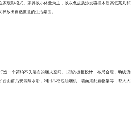
在家观影模式。家具以小体量为主，以灰色皮质沙发碰撞木质高低茶几和
又释放出自然惬意的生活氛围。
造一个简约不失层次的烟火空间。L型的橱柜设计，布局合理，动线流
如台面前后安装隔水沿，利用吊柜包油烟机，墙面搭配置物架等，都大大