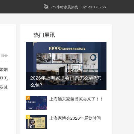
7*9小时参展热线：021-50173766
热门展讯
家博会
婚姻
2026年上海家博会门票怎么弄?怎
品无
么领?
及其
2
上海浦东家装博览会来了！！
3
上海家博会2026年展览时间