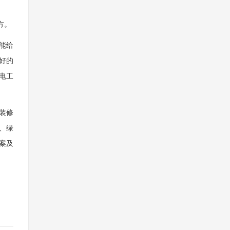
方。
能给
好的
电工
装修
、绿
案及