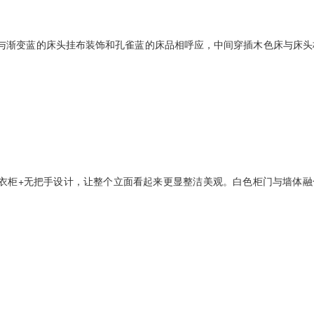
渐变蓝的床头挂布装饰和孔雀蓝的床品相呼应，中间穿插木色床与床头
柜+无把手设计，让整个立面看起来更显整洁美观。白色柜门与墙体融